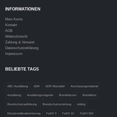
INFORMATIONEN
Mein Konto
Kontakt
AGB
Widerrufsrecht
Zahlung & Versand
Datenschutzerklärung
Impressum
BELIEBTE TAGS
ABC-Ausbildung
ADR
ADR-Warntafel
Anschauungsmaterial
Ausbildung
Ausbildungsmagnete
Brandklassen
Brandlehre
Brandschutzaufklärung
Brandschutzerziehung
edding
Einsatzstellenabsicherung
FwDV 3
FwDV 10
FwDV 500