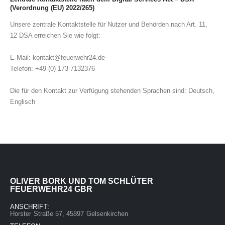
(Verordnung (EU) 2022/265)
Unsere zentrale Kontaktstelle für Nutzer und Behörden nach Art. 11,
12 DSA erreichen Sie wie folgt:
E-Mail: kontakt@feuerwehr24.de
Telefon: +49 (0) 173 7132376
Die für den Kontakt zur Verfügung stehenden Sprachen sind: Deutsch,
Englisch
OLIVER BORK UND TOM SCHLÜTER
FEUERWEHR24 GBR
ANSCHRIFT:
Horster Straße 57, 45897 Gelsenkirchen