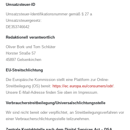
Umsatzsteuer-ID
Umsatzsteuer-Identifikationsnummer gemäß § 27 a
Umsatzsteuergesetz:
DE353746642
Redaktionell verantwortlich
Oliver Bork und Tom Schlüter
Horster Straße 57
45897 Gelsenkirchen
EU-Streitschlichtung
Die Europäische Kommission stellt eine Plattform zur Online-
Streitbeilegung (OS) bereit:
https://ec.europa.eu/consumers/odr/
.
Unsere E-Mail-Adresse finden Sie oben im Impressum.
Verbraucher­streit­beilegung/Universal­schlichtungs­stelle
Wir sind nicht bereit oder verpflichtet, an Streitbeilegungsverfahren vor
einer Verbraucherschlichtungsstelle teilzunehmen.
Zentrale Kontaktstelle nach dem Digital Services Act – DSA