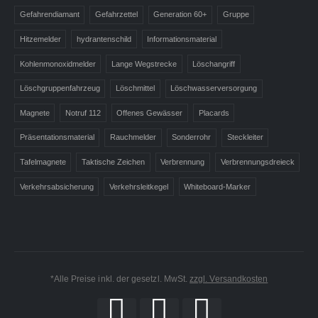
Gefahrendiamant
Gefahrzettel
Generation 60+
Gruppe
Hitzemelder
hydrantenschild
Informationsmaterial
Kohlenmonoxidmelder
Lange Wegstrecke
Löschangriff
Löschgruppenfahrzeug
Löschmittel
Löschwasserversorgung
Magnete
Notruf 112
Offenes Gewässer
Placards
Präsentationsmaterial
Rauchmelder
Sonderrohr
Steckleiter
Tafelmagnete
Taktische Zeichen
Verbrennung
Verbrennungsdreieck
Verkehrsabsicherung
Verkehrsleitkegel
Whiteboard-Marker
*Alle Preise inkl. der gesetzl. MwSt.
zzgl. Versandkosten