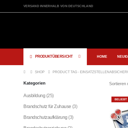
VERSAND INNERHALB VON DEUTSCHLAND
PRODUKTÜBERSICHT
HOME
NEUIG
SHOP
PRODUCT TAG -
EINSATZSTELLENABSICHE
Kategorien
Sortieren 
Ausbildung
(25)
BELIEBT
Brandschutz für Zuhause
(3)
Brandschutzaufklärung
(3)