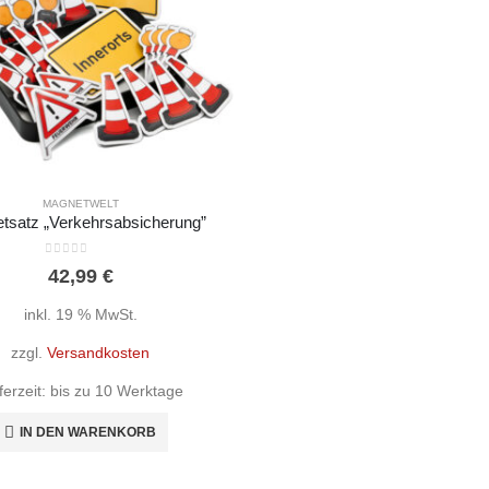
MAGNETWELT
tsatz „Verkehrsabsicherung”
MAGNETWELT
Magnetsatz „Die Gruppe“ – Taktische Zeichen FwDV3
0
out of 5
42,99
€
0
out of 5
24,99
€
inkl. 19 % MwSt.
inkl. 19 % MwSt.
zzgl.
Versandkosten
zzgl.
Versandkosten
ferzeit:
bis zu 10 Werktage
rzeit:
bis zu 10 Werktage
IN DEN WARENKORB
IN DEN WARENKORB