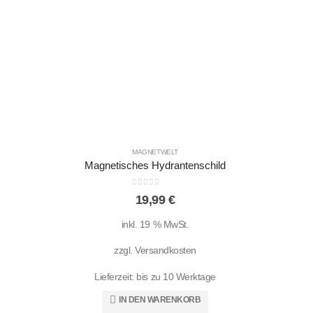
Magnets
Liefe
MAGNETWELT
Magnetisches Hydrantenschild
0
out of 5
19,99
€
inkl. 19 % MwSt.
zzgl.
Versandkosten
Lieferzeit:
bis zu 10 Werktage
IN DEN WARENKORB