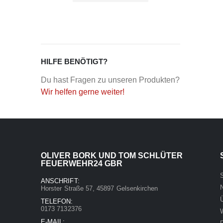
HILFE BENÖTIGT?
Du hast Fragen zu unseren Produkten?
Wir helfen gerne weiter!
OLIVER BORK UND TOM SCHLÜTER
FEUERWEHR24 GBR
S
ANSCHRIFT:
Horster Straße 57, 45897 Gelsenkirchen
TELEFON:
0173 7132376
E-MAIL: