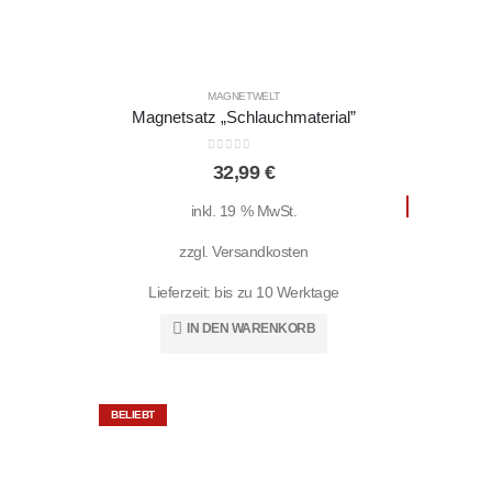
Liefe
MAGNETWELT
Magnetsatz „Schlauchmaterial”
0
out of 5
32,99
€
BELIEBT
inkl. 19 % MwSt.
zzgl.
Versandkosten
Lieferzeit:
bis zu 10 Werktage
IN DEN WARENKORB
BELIEBT