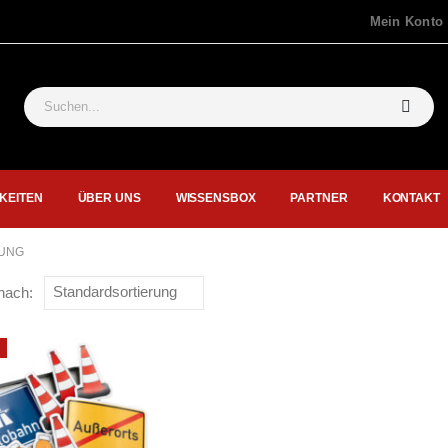
Mein Konto
KEITEN
ÜBER UNS
WISSENSBOX
PARTNER
KONTAKT
RUNG
nach: