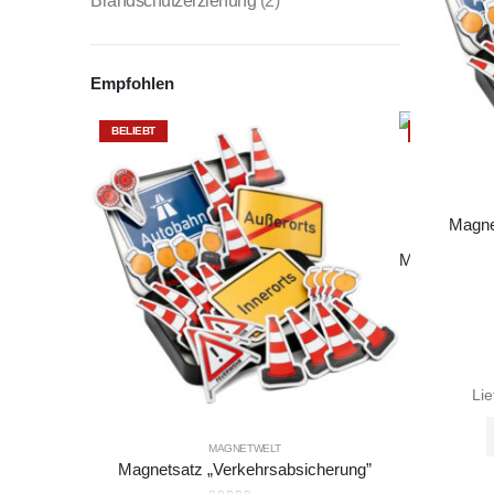
Brandschutzerziehung
(2)
Empfohlen
BELIEBT
BELIEBT
Magne
Lie
Liefe
MAGNETWELT
Magnetsatz „Verkehrsabsicherung”