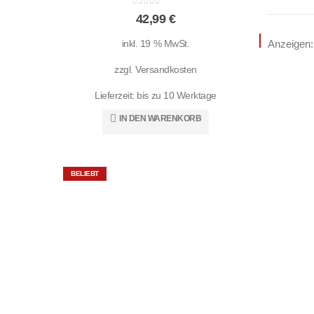
0
out of 5
42,99
€
BELIEBT
inkl. 19 % MwSt.
Anzeigen:
zzgl.
Versandkosten
Lieferzeit:
bis zu 10 Werktage
IN DEN WARENKORB
BELIEBT
Magn