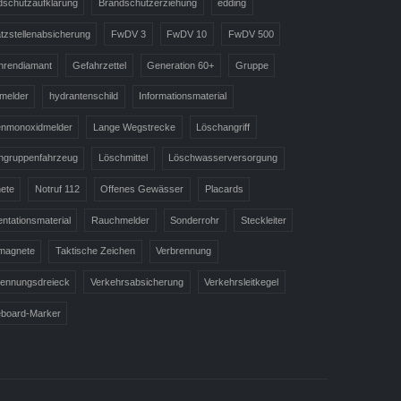
dschutzaufklärung
Brandschutzerziehung
edding
tzstellenabsicherung
FwDV 3
FwDV 10
FwDV 500
hrendiamant
Gefahrzettel
Generation 60+
Gruppe
melder
hydrantenschild
Informationsmaterial
enmonoxidmelder
Lange Wegstrecke
Löschangriff
hgruppenfahrzeug
Löschmittel
Löschwasserversorgung
ete
Notruf 112
Offenes Gewässer
Placards
ntationsmaterial
Rauchmelder
Sonderrohr
Steckleiter
lmagnete
Taktische Zeichen
Verbrennung
rennungsdreieck
Verkehrsabsicherung
Verkehrsleitkegel
eboard-Marker