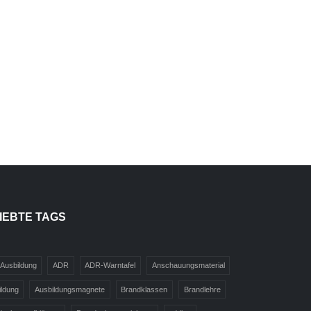
IEBTE TAGS
Ausbildung
ADR
ADR-Warntafel
Anschauungsmaterial
ildung
Ausbildungsmagnete
Brandklassen
Brandlehre