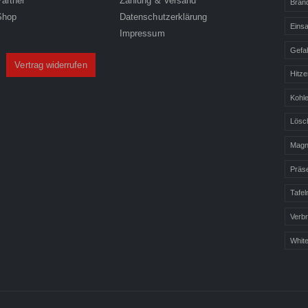
Partner
Zahlung & Versand
Bran
Shop
Datenschutzerklärung
Einsa
Impressum
Gefa
Vertrag widerrufen
Hitze
Kohl
Lösc
Magn
Präse
Tafe
Verb
Whit