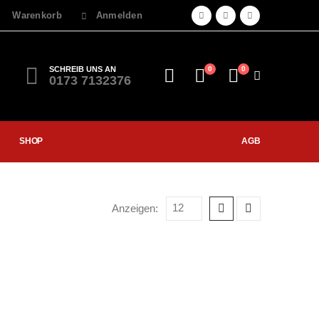
Warenkorb
Anmelden
SCHREIB UNS AN
0
0
0173 7132376
SHOP
AGB
Anzeigen: