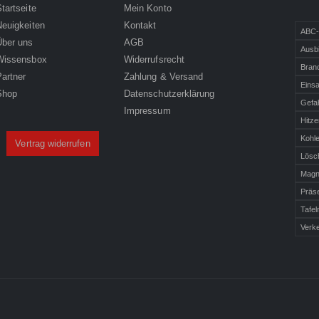
tartseite
Mein Konto
Neuigkeiten
Kontakt
ABC-
Über uns
AGB
Ausb
Wissensbox
Widerrufsrecht
Bran
Partner
Zahlung & Versand
Einsa
Shop
Datenschutzerklärung
Gefa
Impressum
Hitze
Kohl
Vertrag widerrufen
Lösc
Magn
Präse
Tafe
Verk