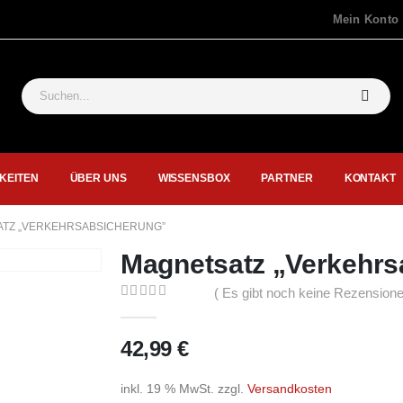
Mein Konto
KEITEN
ÜBER UNS
WISSENSBOX
PARTNER
KONTAKT
TZ „VERKEHRSABSICHERUNG”
Magnetsatz „Verkehrs
( Es gibt noch keine Rezensione
0
out of 5
42,99
€
inkl. 19 % MwSt.
zzgl.
Versandkosten