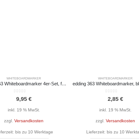
WHITEBOARDMARKER
WHITEBOARDMARKER
edding 363 Whiteboardmarker 4er-Set, farbsortiert, Keilspitze 1-5 mm
0
out of 5
0
out of 5
9,95
€
2,85
€
inkl. 19 % MwSt.
inkl. 19 % MwSt.
zzgl.
Versandkosten
zzgl.
Versandkosten
eferzeit:
bis zu 10 Werktage
Lieferzeit:
bis zu 10 Werkt