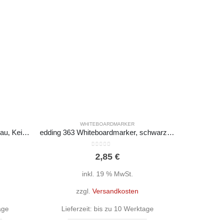
WHITEBOARDMARKER
edding 363 Whiteboardmarker, blau, Keilspitze 1-5 mm
edding 363 Whiteboardmarker, schwarz, Keilspitze 1-5 mm
0
out of 5
2,85
€
inkl. 19 % MwSt.
zzgl.
Versandkosten
age
Lieferzeit:
bis zu 10 Werktage
Lief