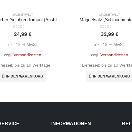
MAGNETWELT
MAGNETWELT
Magnetischer Gefahrendiamant (Ausbildung)
Magnetsatz „Schlauchmater
0
out of 5
0
out of 5
24,99
€
32,99
€
inkl. 19 % MwSt.
inkl. 19 % MwSt.
zzgl.
Versandkosten
zzgl.
Versandkosten
eferzeit:
bis zu 10 Werktage
Lieferzeit:
bis zu 10 Werkt
IN DEN WARENKORB
IN DEN WARENKORB
SERVICE
INFORMATIONEN
BEL