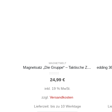
MAGNETWELT
Magnetsatz „Die Gruppe“ – Taktische Zeichen FwDV3
0
out of 5
24,99
€
inkl. 19 % MwSt.
zzgl.
Versandkosten
Lieferzeit:
bis zu 10 Werktage
Li