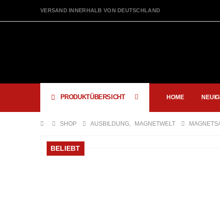
VERSAND INNERHALB VON DEUTSCHLAND
PRODUKTÜBERSICHT
HOME
NEUIG
SHOP
AUSBILDUNG
,
MAGNETWELT
MAGNETSA
BELIEBT