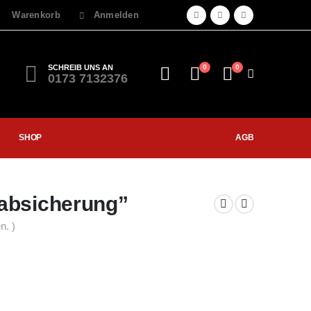
Warenkorb
Anmelden
SCHREIB UNS AN
0
0
0173 7132376
SHOP
AGB
absicherung”
n. )