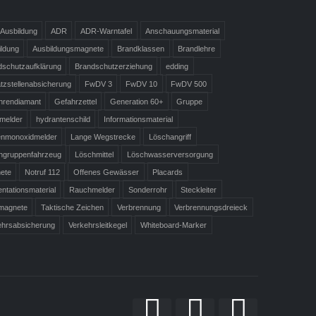
Ausbildung
ADR
ADR-Warntafel
Anschauungsmaterial
ildung
Ausbildungsmagnete
Brandklassen
Brandlehre
dschutzaufklärung
Brandschutzerziehung
edding
tzstellenabsicherung
FwDV 3
FwDV 10
FwDV 500
hrendiamant
Gefahrzettel
Generation 60+
Gruppe
melder
hydrantenschild
Informationsmaterial
enmonoxidmelder
Lange Wegstrecke
Löschangriff
hgruppenfahrzeug
Löschmittel
Löschwasserversorgung
ete
Notruf 112
Offenes Gewässer
Placards
ntationsmaterial
Rauchmelder
Sonderrohr
Steckleiter
lmagnete
Taktische Zeichen
Verbrennung
Verbrennungsdreieck
ehrsabsicherung
Verkehrsleitkegel
Whiteboard-Marker