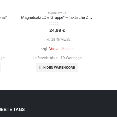
MAGNETWELT
ial”
Magnetsatz „Die Gruppe“ – Taktische Zeichen FwDV3
Ma
0
out of 5
24,99
€
inkl. 19 % MwSt.
zzgl.
Versandkosten
age
Lieferzeit:
bis zu 10 Werktage
Lief
IN DEN WARENKORB
IEBTE TAGS