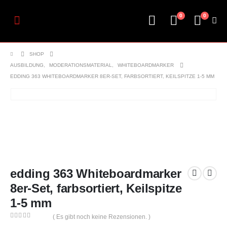
0
0
SHOP
AUSBILDUNG
,
MODERATIONSMATERIAL
,
WHITEBOARDMARKER
EDDING 363 WHITEBOARDMARKER 8ER-SET, FARBSORTIERT, KEILSPITZE 1-5 MM
edding 363 Whiteboardmarker
8er-Set, farbsortiert, Keilspitze
1-5 mm
( Es gibt noch keine Rezensionen. )
0
out of 5