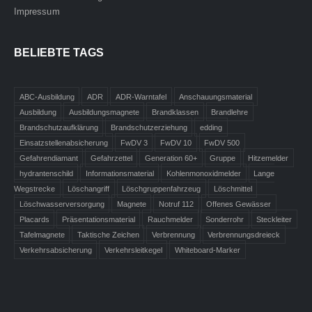
Impressum
BELIEBTE TAGS
ABC-Ausbildung
ADR
ADR-Warntafel
Anschauungsmaterial
Ausbildung
Ausbildungsmagnete
Brandklassen
Brandlehre
Brandschutzaufklärung
Brandschutzerziehung
edding
Einsatzstellenabsicherung
FwDV 3
FwDV 10
FwDV 500
Gefahrendiamant
Gefahrzettel
Generation 60+
Gruppe
Hitzemelder
hydrantenschild
Informationsmaterial
Kohlenmonoxidmelder
Lange
Wegstrecke
Löschangriff
Löschgruppenfahrzeug
Löschmittel
Löschwasserversorgung
Magnete
Notruf 112
Offenes Gewässer
Placards
Präsentationsmaterial
Rauchmelder
Sonderrohr
Steckleiter
Tafelmagnete
Taktische Zeichen
Verbrennung
Verbrennungsdreieck
Verkehrsabsicherung
Verkehrsleitkegel
Whiteboard-Marker