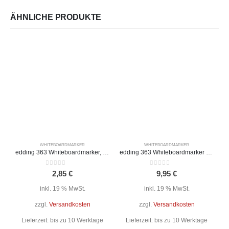
ÄHNLICHE PRODUKTE
WHITEBOARDMARKER
WHITEBOARDMARKER
edding 363 Whiteboardmarker, grün, Keilspitze 1-5 mm
edding 363 Whiteboardmarker 4er-Set, farbsortiert, Keilspitze 1-5 mm
0
out of 5
0
out of 5
2,85
€
9,95
€
inkl. 19 % MwSt.
inkl. 19 % MwSt.
zzgl.
Versandkosten
zzgl.
Versandkosten
Lieferzeit:
bis zu 10 Werktage
Lieferzeit:
bis zu 10 Werktage