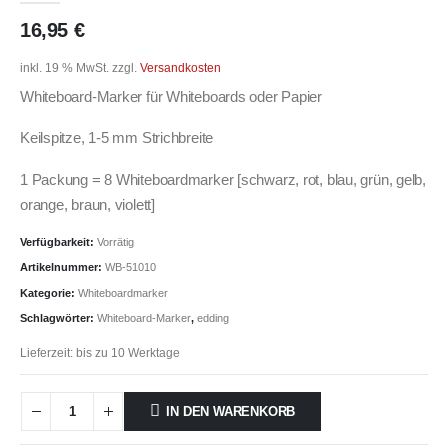
16,95
€
inkl. 19 % MwSt.
zzgl.
Versandkosten
Whiteboard-Marker für Whiteboards oder Papier
Keilspitze, 1-5 mm Strichbreite
1 Packung = 8 Whiteboardmarker [schwarz, rot, blau, grün, gelb,
orange, braun, violett]
Verfügbarkeit:
Vorrätig
Artikelnummer:
WB-51010
Kategorie:
Whiteboardmarker
Schlagwörter:
Whiteboard-Marker
,
edding
Lieferzeit:
bis zu 10 Werktage
IN DEN WARENKORB