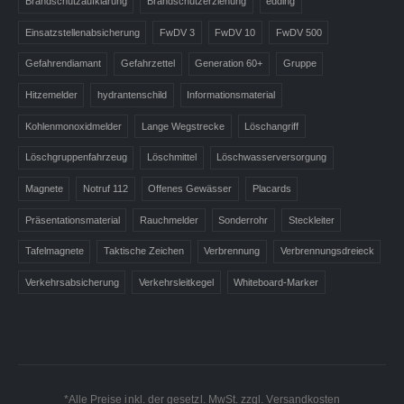
Brandschutzaufklärung
Brandschutzerziehung
edding
Einsatzstellenabsicherung
FwDV 3
FwDV 10
FwDV 500
Gefahrendiamant
Gefahrzettel
Generation 60+
Gruppe
Hitzemelder
hydrantenschild
Informationsmaterial
Kohlenmonoxidmelder
Lange Wegstrecke
Löschangriff
Löschgruppenfahrzeug
Löschmittel
Löschwasserversorgung
Magnete
Notruf 112
Offenes Gewässer
Placards
Präsentationsmaterial
Rauchmelder
Sonderrohr
Steckleiter
Tafelmagnete
Taktische Zeichen
Verbrennung
Verbrennungsdreieck
Verkehrsabsicherung
Verkehrsleitkegel
Whiteboard-Marker
*Alle Preise inkl. der gesetzl. MwSt.
zzgl. Versandkosten