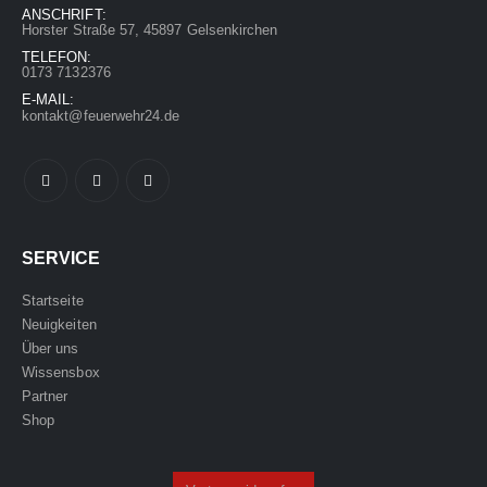
ANSCHRIFT:
gl.
Versandkosten
Horster Straße 57, 45897 Gelsenkirchen
TELEFON:
eferzeit:
bis zu 10
0173 7132376
Werktage
E-MAIL:
kontakt@feuerwehr24.de
IN DEN WARENKORB
SERVICE
Startseite
Neuigkeiten
Über uns
Wissensbox
Partner
Shop