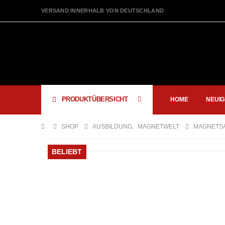
VERSAND INNERHALB VON DEUTSCHLAND
PRODUKTÜBERSICHT
HOME
NEUIG
SHOP
AUSBILDUNG
,
MAGNETWELT
MAGNETSA
BELIEBT