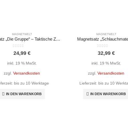
MAGNETWELT
MAGNETWELT
Magnetsatz „Die Gruppe“ – Taktische Zeichen FwDV3
Magnetsatz „Schlauchmater
0
out of 5
0
out of 5
24,99
€
32,99
€
inkl. 19 % MwSt.
inkl. 19 % MwSt.
zzgl.
Versandkosten
zzgl.
Versandkosten
eferzeit:
bis zu 10 Werktage
Lieferzeit:
bis zu 10 Werkt
IN DEN WARENKORB
IN DEN WARENKORB