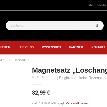
Mein Konto
KEITEN
ÜBER UNS
WISSENSBOX
PARTNER
KONTAKT
TZ „LÖSCHANGRIFF”
Magnetsatz „Löschang
( Es gibt noch keine Rezensione
0
out of 5
32,99
€
inkl. 19 % MwSt.
zzgl.
Versandkosten