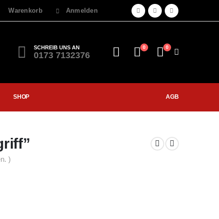
Warenkorb
Anmelden
SCHREIB UNS AN
0
0
0173 7132376
SHOP
AGB
riff”
n. )