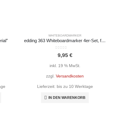
WHITEBOARDMARKER
ial”
edding 363 Whiteboardmarker 4er-Set, farbsortiert, Keilspitze 1-5 mm
0
out of 5
9,95
€
inkl. 19 % MwSt.
zzgl.
Versandkosten
age
Lieferzeit:
bis zu 10 Werktage
IN DEN WARENKORB