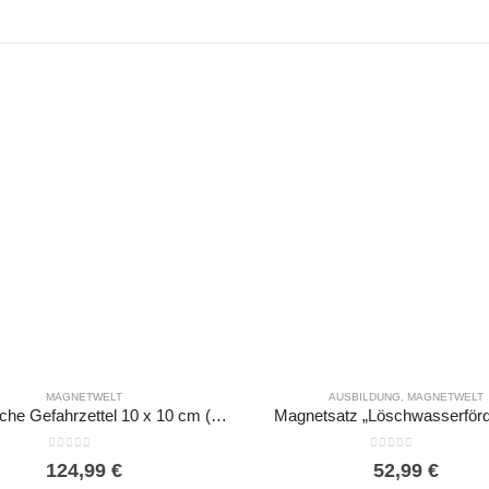
MAGNETWELT
AUSBILDUNG
,
MAGNETWELT
Magnetische Gefahrzettel 10 x 10 cm (Ausbildung)
Magnetsatz „Löschwasserför
0
out of 5
0
out of 5
124,99
€
52,99
€