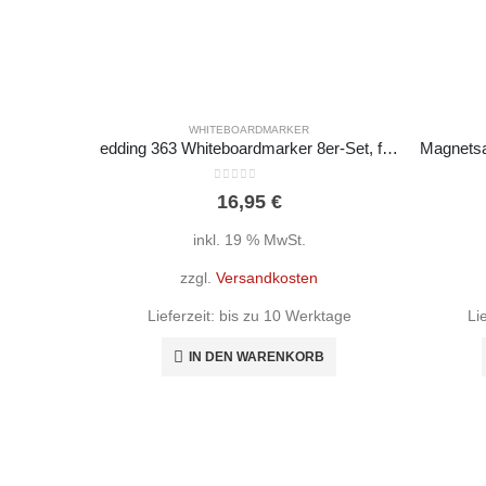
WHITEBOARDMARKER
edding 363 Whiteboardmarker 8er-Set, farbsortiert, Keilspitze 1-5 mm
0
out of 5
16,95
€
inkl. 19 % MwSt.
zzgl.
Versandkosten
Lieferzeit:
bis zu 10 Werktage
Li
IN DEN WARENKORB