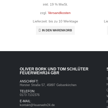
inkl. 19 % MwSt.
zzgl.
Versandkosten
Lieferzeit:
bis zu 10 Werktage
Li
IN DEN WARENKORB
OLIVER BORK UND TOM SCHLÜTER
FEUERWEHR24 GBR
S
ANSCHRIFT:
Horster Straße 57, 45897 Gelsenkirchen
TELEFON:
0173 7132376
E-MAIL:
kontakt@feuerwehr24.de