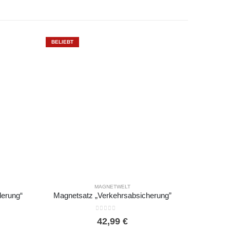
BELIEBT
MAGNETWELT
derung“
Magnetsatz „Verkehrsabsicherung”
0
out of 5
42,99
€