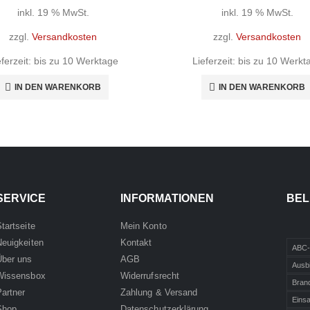
inkl. 19 % MwSt.
inkl. 19 % MwSt.
zzgl.
Versandkosten
zzgl.
Versandkosten
eferzeit:
bis zu 10 Werktage
Lieferzeit:
bis zu 10 Werkt
IN DEN WARENKORB
IN DEN WARENKORB
SERVICE
INFORMATIONEN
BEL
tartseite
Mein Konto
Neuigkeiten
Kontakt
ABC-
Über uns
AGB
Ausb
Wissensbox
Widerrufsrecht
Bran
Partner
Zahlung & Versand
Einsa
Shop
Datenschutzerklärung