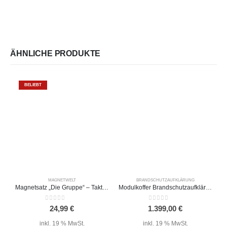
ÄHNLICHE PRODUKTE
BELIEBT
MAGNETWELT
BRANDSCHUTZAUFKLÄRUNG
Magnetsatz „Die Gruppe“ – Taktische Zeichen FwDV3
Modulkoffer Brandschutzaufklärung 60+ Expert
A
0
out of 5
0
out of 5
24,99
€
1.399,00
€
inkl. 19 % MwSt.
inkl. 19 % MwSt.