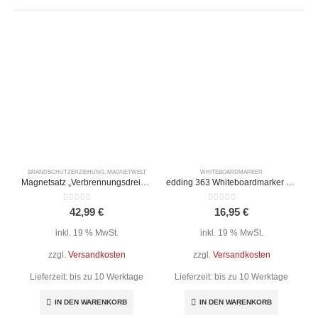
BRANDSCHUTZERZIEHUNG
,
MAGNETWELT
WHITEBOARDMARKER
Magnetsatz „Verbrennungsdreieck“
edding 363 Whiteboardmarker 8er-Set, farbsortiert, Keilspitze 1-5 mm
0
out of 5
0
out of 5
42,99
€
16,95
€
inkl. 19 % MwSt.
inkl. 19 % MwSt.
zzgl.
Versandkosten
zzgl.
Versandkosten
Lieferzeit:
bis zu 10 Werktage
Lieferzeit:
bis zu 10 Werktage
IN DEN WARENKORB
IN DEN WARENKORB