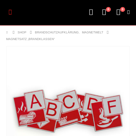
0
0
SHOP
BRANDSCHUTZAUFKLÄRUNG
,
MAGNETWELT
MAGNETSATZ „BRANDKLASSEN“