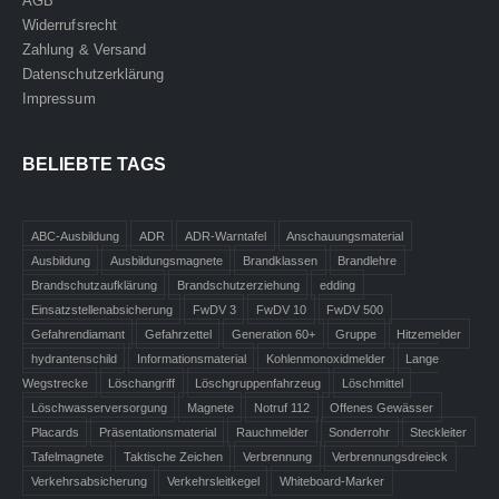
AGB
Widerrufsrecht
Zahlung & Versand
Datenschutzerklärung
Impressum
BELIEBTE TAGS
ABC-Ausbildung
ADR
ADR-Warntafel
Anschauungsmaterial
Ausbildung
Ausbildungsmagnete
Brandklassen
Brandlehre
Brandschutzaufklärung
Brandschutzerziehung
edding
Einsatzstellenabsicherung
FwDV 3
FwDV 10
FwDV 500
Gefahrendiamant
Gefahrzettel
Generation 60+
Gruppe
Hitzemelder
hydrantenschild
Informationsmaterial
Kohlenmonoxidmelder
Lange
Wegstrecke
Löschangriff
Löschgruppenfahrzeug
Löschmittel
Löschwasserversorgung
Magnete
Notruf 112
Offenes Gewässer
Placards
Präsentationsmaterial
Rauchmelder
Sonderrohr
Steckleiter
Tafelmagnete
Taktische Zeichen
Verbrennung
Verbrennungsdreieck
Verkehrsabsicherung
Verkehrsleitkegel
Whiteboard-Marker