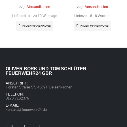
zzgl.
Versandkosten
zzgl.
Versandkosten
Lieferzeit:
bis zu 10 Werktage
Lieferzeit:
6 - 8 Wochen
IN DEN WARENKORB
IN DEN WARENKORB
OLIVER BORK UND TOM SCHLÜTER
FEUERWEHR24 GBR
ANSCHRIFT:
Horster Straße 57, 45897 Gelsenkirchen
TELEFON:
0173 7132376
E-MAIL:
kontakt@feuerwehr24.de