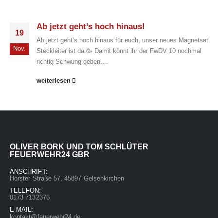
Ab jetzt geht’s hoch hinaus!
19
Ab jetzt geht’s hoch hinaus für euch, unser neues Magnetset
Nov.
Steckleiter ist da.🥳 Damit könnt ihr der FwDV 10 nochmal
richtig Schwung geben....
weiterlesen
OLIVER BORK UND TOM SCHLÜTER
FEUERWEHR24 GBR
ANSCHRIFT:
Horster Straße 57, 45897 Gelsenkirchen
TELEFON:
0173 7132376
E-MAIL:
kontakt@feuerwehr24.de