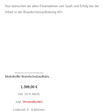
Nun wünschen wir allen Feuerwehren viel Spaß und Erfolg bei der
Arbeit in der Brandschutzaufklärung 60+.
BRANDSCHUTZAUFKLÄRUNG
Modulkoffer Brandschutzaufklärung 60+ Expert
0
out of 5
1.399,00
€
inkl. 19 % MwSt.
zzgl.
Versandkosten
Lieferzeit:
6 - 8 Wochen