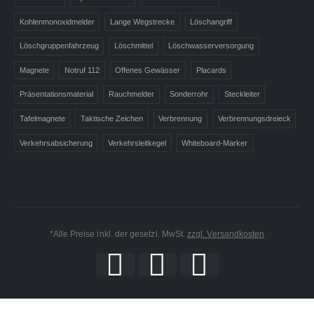
Kohlenmonoxidmelder
Lange Wegstrecke
Löschangriff
Löschgruppenfahrzeug
Löschmittel
Löschwasserversorgung
Magnete
Notruf 112
Offenes Gewässer
Placards
Präsentationsmaterial
Rauchmelder
Sonderrohr
Steckleiter
Tafelmagnete
Taktische Zeichen
Verbrennung
Verbrennungsdreieck
Verkehrsabsicherung
Verkehrsleitkegel
Whiteboard-Marker
*Alle Preise inkl. der gesetzl. MwSt.
zzgl. Versandkosten