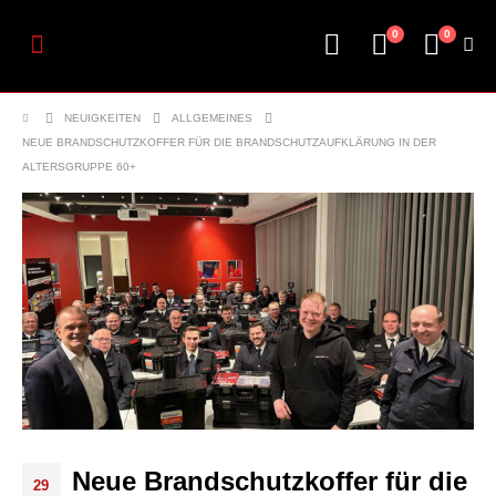
0
0
NEUIGKEITEN
ALLGEMEINES
NEUE BRANDSCHUTZKOFFER FÜR DIE BRANDSCHUTZAUFKLÄRUNG IN DER
ALTERSGRUPPE 60+
Neue Brandschutzkoffer für die
29