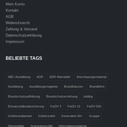
Mein Konto
Kontakt
AGB
Widerrufsrecht
Zahlung & Versand
Datenschutzerklärung
Impressum
BELIEBTE TAGS
ABC-Ausbildung
ADR
ADR-Warntafel
Anschauungsmaterial
Ausbildung
Ausbildungsmagnete
Brandklassen
Brandlehre
Brandschutzaufklärung
Brandschutzerziehung
edding
Einsatzstellenabsicherung
FwDV 3
FwDV 10
FwDV 500
Gefahrendiamant
Gefahrzettel
Generation 60+
Gruppe
Hitzemelder
hydrantenschild
Informationsmaterial